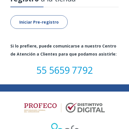
Eli Lilly Y Compañia De Mexico
Expanscience
Iniciar Pre-registro
Faes Farma Mexico
Gedeon Richter Mexico
Si lo prefiere, puede comunicarse a nuestro Centro
de Atención a Clientes para que podamos asistirle:
Gelpharma S.A De C.V
55 5659 7792
Janssen
Katzen Lp, Servicios Comerciales Y
Logistica Sa De Cv
Laboratorios Grin S.A De C.V
Marcas Nestle