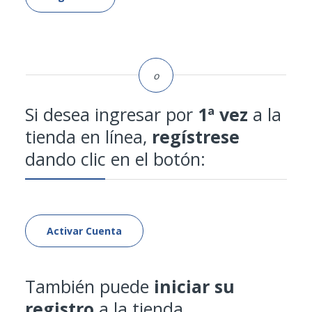
Besins
Biopas Mexico
Carnot
Centro Internacional De
Si desea ingresar por
1ª vez
a la
Cosmiatria
tienda en línea,
regístrese
dando clic en el botón:
Chemedica
Chiesi
Columbia
Activar Cuenta
Corne
También puede
iniciar su
Devatis
registro
a la tienda