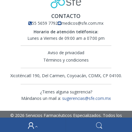
Merck
CONTACTO
Mexar Pharma
55 5659 7792
medicos@sfe.com.mx
Horario de atención teléfonica:
Novartis
Lunes a Viernes de 09:00 am a 07:00 pm
Novo Nordisk
Aviso de privacidad
Términos y condiciones
Opko México
Xicoténcatl 190, Del Carmen, Coyoacán, CDMX, CP 04100.
Pfizer
¿Tienes alguna sugerencia?
Pierre Fabre
Mándanos un mail a:
sugerencias@sfe.com.mx
Poen Italmex
© 2026
Servicios Farmacéuticos Especializados.
Todos los
Promedix Pharma
derechos reservados