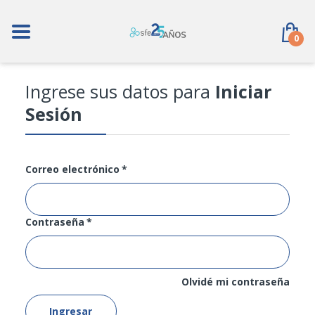
Laboratorios
0
Abbott
Abbvie Farmaceuticos
Ingrese sus datos para
Iniciar
Sesión
Alcon
Almacen De Drogas S.A De C.V
Correo electrónico
*
Armstrong
Astellas Farma
Contraseña
*
Bausch & Lomb
Olvidé mi contraseña
Bayer
Ingresar